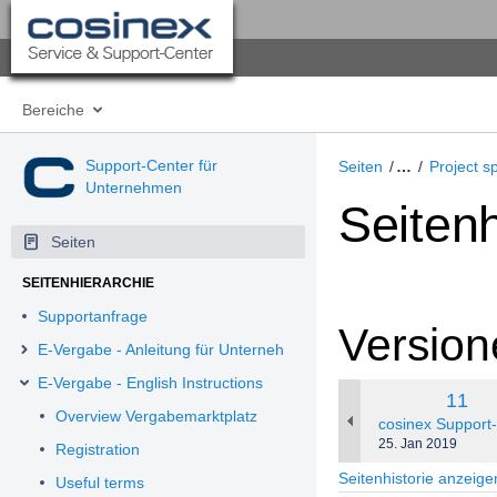
Bereiche
Support-Center für
Seiten
…
Project s
Unternehmen
Seitenh
Seiten
SEITENHIERARCHIE
Supportanfrage
Version
E-Vergabe - Anleitung für Unternehmen
E-Vergabe - English Instructions
Alte
11
Overview Vergabemarktplatz
Versi
changes.mady.by
cosinex Support
Gespeichert
25. Jan 2019
Registration
am
Seitenhistorie anzeige
Useful terms