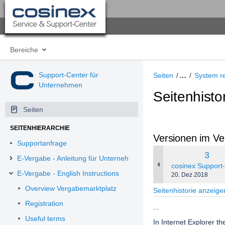
Bereiche
Support-Center für
Seiten
…
System r
Unternehmen
Seitenhisto
Seiten
SEITENHIERARCHIE
Versionen im Ve
Supportanfrage
Alte
3
E-Vergabe - Anleitung für Unternehmen
Vers
changes.mady.by
cosinex Support
E-Vergabe - English Instructions
Gespeichert
20. Dez 2018
am
Overview Vergabemarktplatz
Seitenhistorie anzeige
Registration
...
Useful terms
In Internet Explorer th