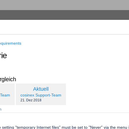
equirements
rie
rgleich
verglichen
Neue
Aktuell
mit
ion
Version
.user
changes.mady.by.user
-Team
cosinex Support-Team
Gespeichert
21. Dez 2018
am
n
e setting "temporary Internet files" must be set to "Never" via the menu 