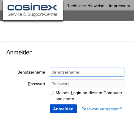
Rechtliche Hinweise
Impressum
Anmelden
B
enutzername
P
asswort
Meinen
L
ogin an diesem Computer
speichern
Passwort vergessen?