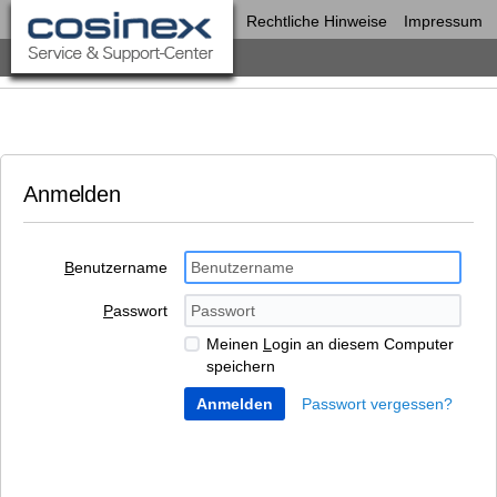
Rechtliche Hinweise
Impressum
Anmelden
B
enutzername
P
asswort
Meinen
L
ogin an diesem Computer
speichern
Passwort vergessen?