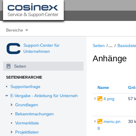
Bereiche
Support-Center für
Seiten
…
Basisdat
Unternehmen
Anhänge
Seiten
SEITENHIERARCHIE
Supportanfrage
Name
Grö
E-Vergabe - Anleitung für Unternehmen
4.png
57 
Grundlagen
Bekanntmachungen
menu.pn
30 
Vormerkliste
g
Projektlisten