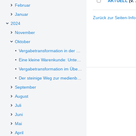
AKTUELL
(v. 
Februar
Januar
Zurück zur Seiten-Info
2024
November
Oktober
Vergabetransformation in der Unterschwelle
Eine kleine Warenkunde: Unterschiede zwischen Vergabeplattformen und Vergabemanagementsystemen
Vergabetransformation im Überblick: Das plant die Ampel
Der steinige Weg zur medienbruchfreien Vergabe: Unterschrift auf Auftrags­schreiben erforderlich?
September
August
Juli
Juni
Mai
April