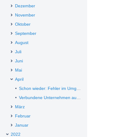
Dezember
November
Oktober
September
August
Juli
Juni
Mai
April
Schon wieder: Fehler im Umgang mit mangelhaft ausgefüllten Angebotsschreiben
Verbundene Unternehmen ausschließen: Aktueller Beschluss sorgt für Klarheit
März
Februar
Januar
2022