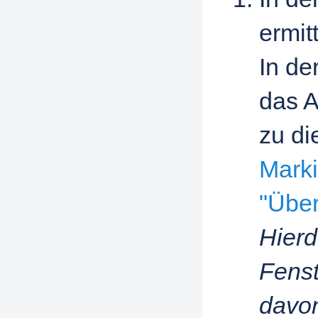
ermit
In de
das A
zu di
Marki
"Über
Hierd
Fenst
davon