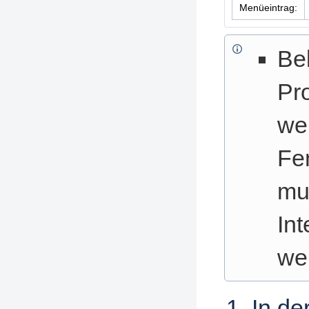
Menüeintrag:
Be
Pr
we
Fen
mu
Int
we
In de