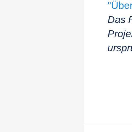
"Über
Das P
Proje
urspr