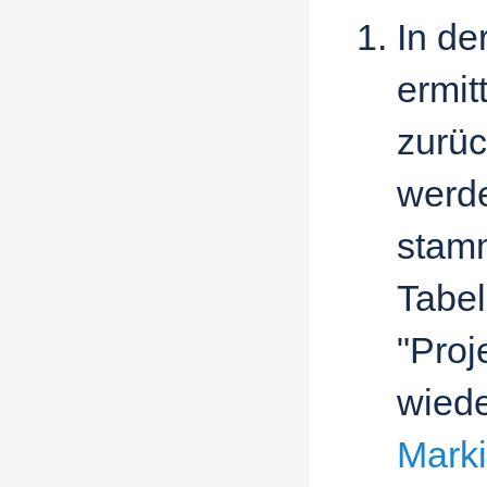
In de
ermit
zurüc
werde
stamm
Tabel
"Proj
wiede
Marki